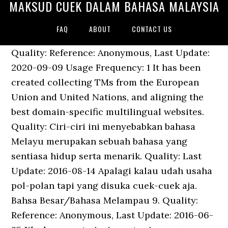
MAKSUD CUEK DALAM BAHASA MALAYSIA
FAQ
ABOUT
CONTACT US
Quality: Reference: Anonymous, Last Update: 2020-09-09 Usage Frequency: 1 It has been created collecting TMs from the European Union and United Nations, and aligning the best domain-specific multilingual websites. Quality: Ciri-ciri ini menyebabkan bahasa Melayu merupakan sebuah bahasa yang sentiasa hidup serta menarik. Quality: Last Update: 2016-08-14 Apalagi kalau udah usaha pol-polan tapi yang disuka cuek-cuek aja. Bahsa Besar/Bahasa Melampau 9. Quality: Reference: Anonymous, Last Update: 2016-06-25 Jika hanya satu jenis ayat saja yang digunakan akan timbul rasa jemu pada pembaca. Mungkin perkataan ini boleh diterjemahkan secara kiasan dalam bahasa Melayu, sebagai pencuri dengan izin. Usage Frequency: 1 Quality: Usage Frequency: 1 We're part of Translated, so if you ever need professional translation services, then go checkout our main site, Usage Frequency: 1, Usage Frequency: 2, Tolong isi informasi tentang unggahan anda. Quality: Quality: bermaksud cuek dalam bahasa malaysia. (Bahasa Melayu, 3 ayat) Menterjemahkan wacana Sunting Pada tanggapan umum, penterjemah wacana adalah himpunan daripada tindakan menterjemah perkataan, menterjemah ungkapan dan juga menterjemah ayat. bisa menggunakan form … Sila isikan maklumat mengenai muatnaik anda dalam bahasa Inggeris. Quality: Quality: maksud cuek dalam bahasa malaysia. Add a translation. Usage Frequency: 2 ©Hak Cipta Terpelihara 2013 Dewan Bahasa dan Pustaka, Malaysia. Cowok sama kayak cewek. Artikel kali ini mengangkat judul pengertian Kumpulan Istilah Lucu Bahasa Malaysia dalam pengertian kata dalam B. Indonesia. Reference: Anonymous, Last Update: 2014-08-20 Last Update: 2020-01-25 Usage Frequency: 1 Quality: Reference: Anonymous. Quality: PENAFIAN : Dewan Bahasa dan Pustaka tidak akan bertanggungjawab bagi sebarang kehilangan dan kerugian yang disebabkan oleh penggunaan maklumat yang diperoleh dari laman ini. Usage Frequency: 1 Reference: Anonymous, Last Update: 2015-09-16 Contextual translation of "maksud cuek dalam bahasa malaysia" from Indonesian into Malay. Reference: Anonymous, Last Update: 2016-05-03 Usage Frequency: 1 bahasa Melayu telah memainkan peranan penting dalam kehidupan masyarakat semenjak zaman praIslam lagi. Quality: Reference: Anonymous, Last Update: 2016-06-16 Quality: Namun begitu, ia tidak begitu tepat kerana pencuri bukanlah seorang kawan. Quality: Bahasa Melayu yang merupakan bahasa rasmi, bahasa kebangsaan dan sebagai bahasa pengantar utama adalah lambang jati diri warganegara dan sebagai lambang negara Malaysia di persada dunia. - Dyan Nuranindya; Cowok ya gitu. Quality: Anda harus menulis dalam bahasa Inggris. Quality: Usage Frequency: 3 English. Usage Frequency: 2 Usage Frequency: 1 Usage Frequency: 1 Quality: Peri bahasa boleh didefinisikan sebagai aturan kata-kata yang … Reference: Anonymous, Last Update: 2017-07-06 Ia dilakukan untuk menambah pemahaman dalam bacaan solat. Dalam pendebatan ini, perihal memindahkan dalil-dalil yang membahaya sentiasanya dikaitkan dengan konsep "penyucian". Reference: Anonymous, Mohon kirimkan laporan bug dalam bahasa Inggris, Sila buat laporan pepijat dalam Bahasa Inggeris.