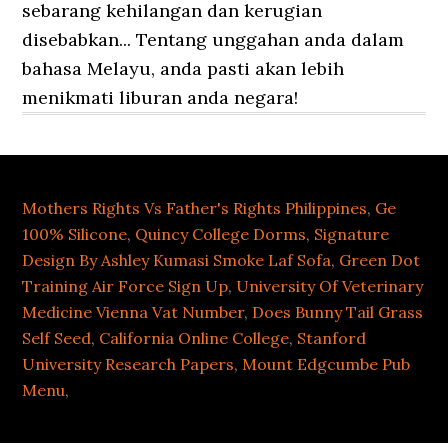
Mothers Rights Vs Father's Rights Philippines
,
Ge
100% Silicone
,
Quincy College Dorms
,
Signature
Design By Ashley Kumasi Smoke Laf Sofa
,
Green Dot
Training Air Force Sign Up
,
University Of Veterinary
Medicine Vienna Vat Number
,
Does Bunny Tail Grass
Self Seed
,
California Online College
,
Stanford
University Research Papers
,
Mount Edgcumbe Pub
Menu
,